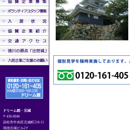
ドリーム館・元城
〒430-0946
浜松市中央区元城町216-11
鴻池元城ビル2Ｆ